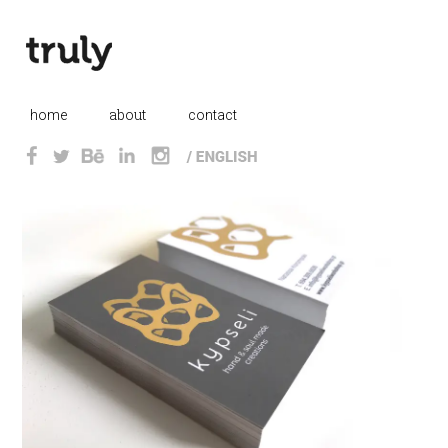
this is margin div
about
_
home
_
_
contact